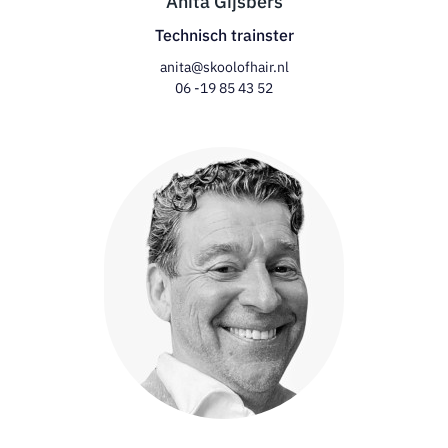
Anita Gijsbers
Technisch trainster
anita@skoolofhair.nl
06 -19 85 43 52